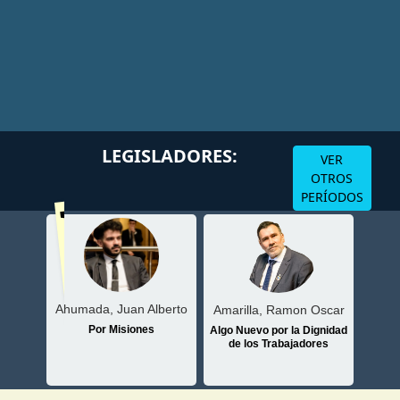
Volv
LEGISLADORES:
VER
OTROS
PERÍODOS
Ahumada, Juan Alberto
atriz
Amarilla, Ramon Oscar
Arj
Por Misiones
sionero
Algo Nuevo por la Dignidad
de los Trabajadores