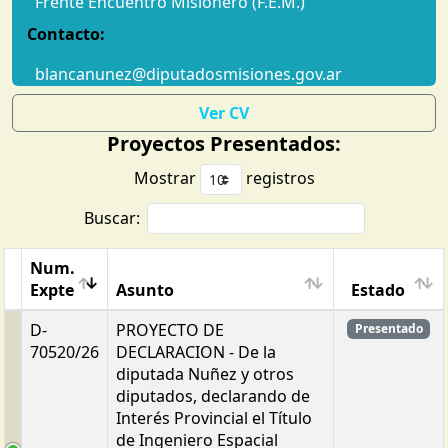
Frente Encuentro Misionero (F.E.M.)
Contacto:
blancanunez@diputadosmisiones.gov.ar
Ver CV
Proyectos Presentados:
Mostrar
registros
Buscar:
Num.
Expte
Asunto
Estado
D-
PROYECTO DE
Presentado
70520/26
DECLARACION - De la
diputada Nuñez y otros
diputados, declarando de
Interés Provincial el Título
de Ingeniero Espacial