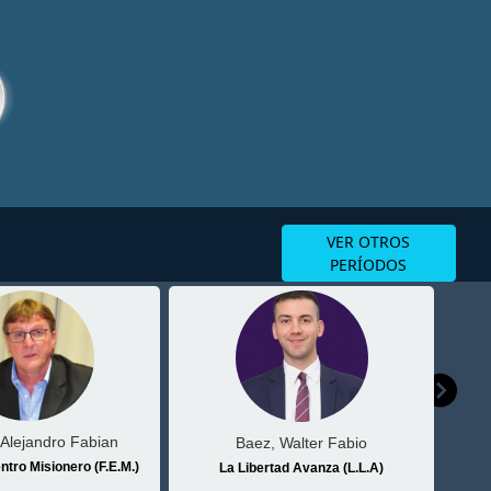
VER OTROS
PERÍODOS
 Alejandro Fabian
Baez, Walter Fabio
tro Misionero (F.E.M.)
La Libertad Avanza (L.L.A)
Fren