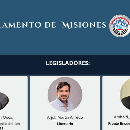
LEGISLADORES:
Arnhold,
n Oscar
Arjol, Martin Alfredo
Frente Encuen
gnidad de los
Libertario
es