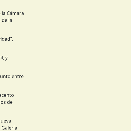
e la Cámara
 de la
idad”,
l, y
junto entre
 acento
ios de
nueva
 Galería